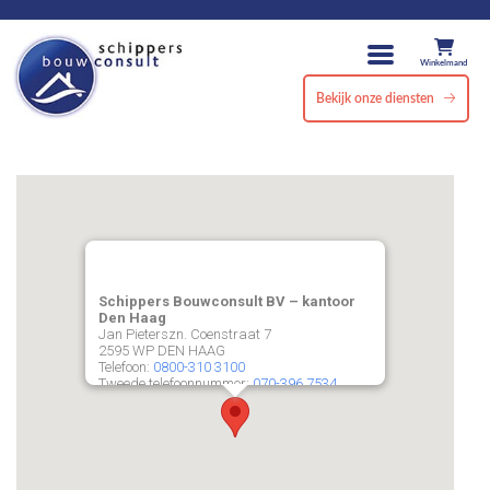
Winkelmand
Bekijk onze diensten
Schippers Bouwconsult BV – kantoor
Den Haag
Jan Pieterszn. Coenstraat 7
2595 WP
DEN HAAG
Telefoon:
0800-310 3100
Tweede telefoonnummer:
070-396 7534
Fax:
070-396 7535
E-mail:
info@schippers-bouwconsult.nl
URL:
https://schippers-bouwconsult.nl/