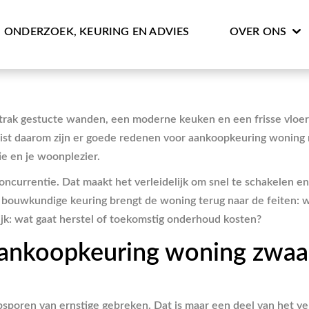
ONDERZOEK, KEURING EN ADVIES
OVER ONS
Strak gestucte wanden, een moderne keuken en een frisse vloer
uist daarom zijn er goede redenen voor aankoopkeuring woning m
ie en je woonplezier.
ncurrentie. Dat maakt het verleidelijk om snel te schakelen en te
 bouwkundige keuring brengt de woning terug naar de feiten: wat 
jk: wat gaat herstel of toekomstig onderhoud kosten?
ankoopkeuring woning zwaa
poren van ernstige gebreken. Dat is maar een deel van het verha