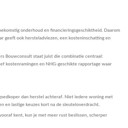
in toekomstig onderhoud en financieringsgeschiktheid. Daarom
ar geeft ook hersteladviezen, een kosteninschatting en
ers Bouwconsult staat juist die combinatie centraal:
usief kostenramingen en NHG-geschikte rapportage waar
d goedkoper dan herstel achteraf. Niet iedere woning met
en en lastige keuzes kort na de sleuteloverdracht.
ooraf kent, kun je met meer rust beslissen, scherper