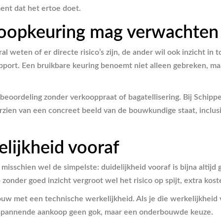
ent dat het ertoe doet.
koopkeuring mag verwachten
al weten of er directe risico’s zijn, de ander wil ook inzicht 
apport. Een bruikbare keuring benoemt niet alleen gebreken, ma
e beoordeling zonder verkooppraat of bagatellisering. Bij Schipp
orzien van een concreet beeld van de bouwkundige staat, incl
elijkheid vooraf
isschien wel de simpelste: duidelijkheid vooraf is bijna altij
onder goed inzicht vergroot wel het risico op spijt, extra kost
 met een technische werkelijkheid. Als je die werkelijkheid v
n spannende aankoop geen gok, maar een onderbouwde keuze.