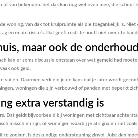
n of van bekenden: het dak kan nog wel even mee, die scheur is 
 woning, van dak tot kruipruimte als die toegankelijk is. Niet
 en echte risico’s. Dat geeft rust. Je hoeft niet meer te han
n huis, maar ook de onderhou
isch kan er soms discussie ontstaan over wat gemeld had moete
 vaak ook geld.
te vullen. Daarmee verklein je de kans dat je later wordt geco
ngen, woningen die zijn verbouwd of panden met beperkt zicht
g extra verstandig is
s. Dat geldt bijvoorbeeld bij woningen met zichtbaar achterst
h misschien zijn, of woningen waarbij je al signalen ziet zoals
uit te zoeken, is deskundige ondersteuning zinvol. Juist dan mo