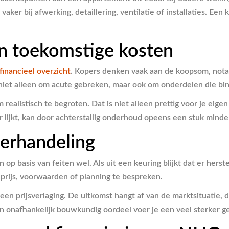
aker bij afwerking, detaillering, ventilatie of installaties. Een 
 en toekomstige kosten
financieel overzicht
. Kopers denken vaak aan de koopsom, nota
niet alleen om acute gebreken, maar ook om onderdelen die binn
ealistisch te begroten. Dat is niet alleen prettig voor je eige
ar lijkt, kan door achterstallig onderhoud opeens een stuk mind
nderhandeling
 basis van feiten wel. Als uit een keuring blijkt dat er herst
 prijs, voorwaarden of planning te bespreken.
en prijsverlaging. De uitkomst hangt af van de marktsituatie, 
n onafhankelijk bouwkundig oordeel voer je een veel sterker g