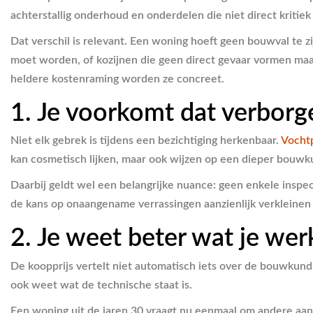
achterstallig onderhoud en onderdelen die niet direct kritiek
Dat verschil is relevant. Een woning hoeft geen bouwval te z
moet worden, of kozijnen die geen direct gevaar vormen ma
heldere kostenraming worden ze concreet.
1. Je voorkomt dat verborg
Niet elk gebrek is tijdens een bezichtiging herkenbaar.
Vocht
kan cosmetisch lijken, maar ook wijzen op een dieper bouwk
Daarbij geldt wel een belangrijke nuance: geen enkele inspec
de kans op onaangename verrassingen aanzienlijk verkleinen 
2. Je weet beter wat je wer
De koopprijs vertelt niet automatisch iets over de bouwkundig
ook weet wat de technische staat is.
Een woning uit de jaren 30 vraagt nu eenmaal om andere aan