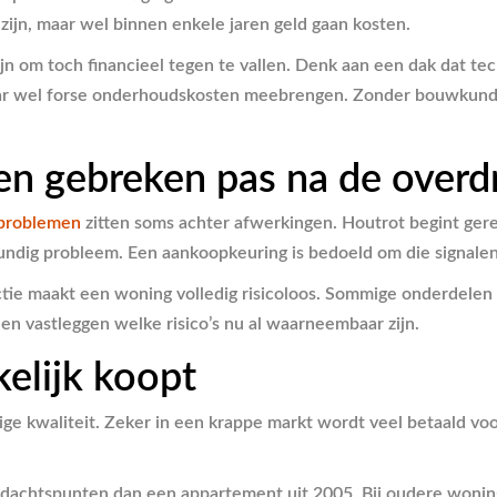
 zijn, maar wel binnen enkele jaren geld gaan kosten.
ijn om toch financieel tegen te vallen. Denk aan een dak dat t
ar wel forse onderhoudskosten meebrengen. Zonder bouwkundig 
en gebreken pas na de overd
problemen
zitten soms achter afwerkingen. Houtrot begint gere
undig probleem. Een aankoopkeuring is bedoeld om die signalen
tie maakt een woning volledig risicoloos. Sommige onderdelen zi
en vastleggen welke risico’s nu al waarneembaar zijn.
kelijk koopt
e kwaliteit. Zeker in een krappe markt wordt veel betaald voor l
dachtspunten dan een appartement uit 2005. Bij oudere woning