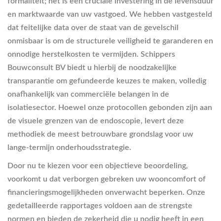
formaliteit; het is een cruciale investering in de levensduur
en marktwaarde van uw vastgoed. We hebben vastgesteld
dat feitelijke data over de staat van de gevelschil
onmisbaar is om de structurele veiligheid te garanderen en
onnodige herstelkosten te vermijden. Schippers
Bouwconsult BV biedt u hierbij de noodzakelijke
transparantie om gefundeerde keuzes te maken, volledig
onafhankelijk van commerciële belangen in de
isolatiesector. Hoewel onze protocollen gebonden zijn aan
de visuele grenzen van de endoscopie, levert deze
methodiek de meest betrouwbare grondslag voor uw
lange-termijn onderhoudsstrategie.
Door nu te kiezen voor een objectieve beoordeling,
voorkomt u dat verborgen gebreken uw wooncomfort of
financieringsmogelijkheden onverwacht beperken. Onze
gedetailleerde rapportages voldoen aan de strengste
normen en bieden de zekerheid die u nodig heeft in een