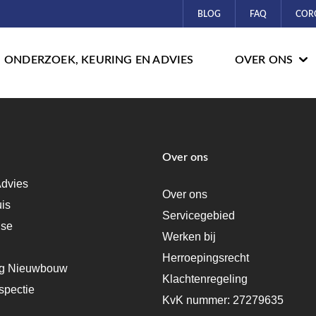
BLOG
FAQ
COR
ONDERZOEK, KEURING EN ADVIES
OVER ONS
Over ons
dvies
Over ons
uis
Servicegebied
ise
Werken bij
Herroepingsrecht
ng Nieuwbouw
Klachtenregeling
spectie
KvK nummer: 27279635