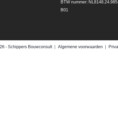
BTW nummer: NL8148.24.985
B01
26 -
Schippers Bouwconsult
Algemene voorwaarden
Priv