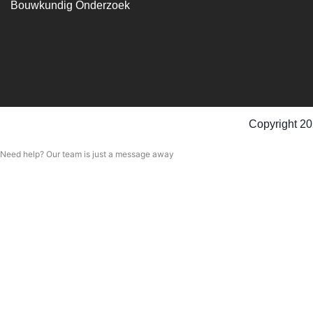
Bouwkundig Onderzoek
Copyright 20
Need help? Our team is just a message away