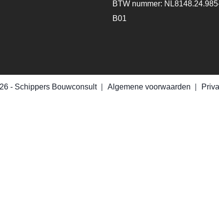
BTW nummer: NL8148.24.985
B01
26 -
Schippers Bouwconsult
Algemene voorwaarden
Priv