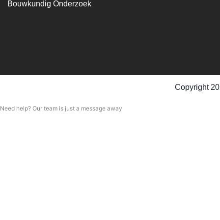
Bouwkundig Onderzoek
Copyright 20
Need help? Our team is just a message away