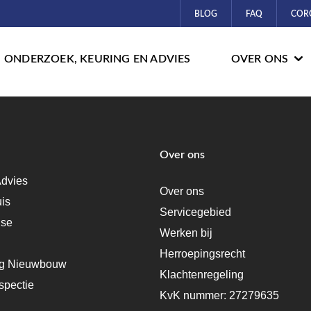
BLOG
FAQ
COR
ONDERZOEK, KEURING EN ADVIES
OVER ONS
Over ons
dvies
Over ons
uis
Servicegebied
ise
Werken bij
Herroepingsrecht
ng Nieuwbouw
Klachtenregeling
spectie
KvK nummer: 27279635