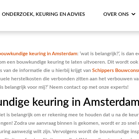
ONDERZOEK, KEURING EN ADVIES
OVER ONS
bouwkundige keuring in Amsterdam
: ‘wat is belangrijk
?’, is dan
 om een bouwkundige keuring te laten uitvoeren. Dit wordt oo
van de informatie die u hierbij krijgt van
Schippers Bouwcons
entuele herstelkosten die verbonden zitten aan het verbouwen v
s belangrijk voor mij?’ Neem contact op met onze experts!
ndige keuring in Amsterda
Het is belangrijk om er rekening mee te houden dat u na de keu
rengen! Zodra uw aanvraag binnen is gekomen, wordt er zo snel m
keuring aanwezig wilt zijn. Vervolgens wordt de bouwkundige in