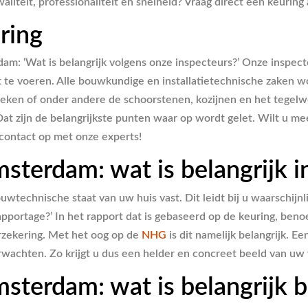
aliteit, professionaliteit en snelheid? Vraag direct een keuring 
ring
m: ‘Wat is belangrijk volgens onze inspecteurs?’ Onze inspect
it te voeren. Alle bouwkundige en installatietechnische zaken
keken of onder andere de schoorstenen, kozijnen en het tegelwe
 Dat zijn de belangrijkste punten waar op wordt gelet. Wilt u 
contact op met onze experts!
terdam: wat is belangrijk i
wtechnische staat van uw huis vast. Dit leidt bij u waarschijnl
apportage?’ In het rapport dat is gebaseerd op de keuring, ben
rzekering. Met het oog op de
NHG
is dit namelijk belangrijk. E
rwachten. Zo krijgt u dus een helder en concreet beeld van uw
terdam: wat is belangrijk b