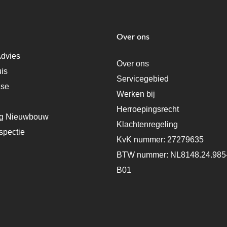
Over ons
dvies
Over ons
uis
Servicegebied
ise
Werken bij
Herroepingsrecht
ng Nieuwbouw
Klachtenregeling
spectie
KvK nummer: 27279635
BTW nummer: NL8148.24.985
B01