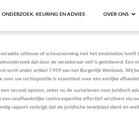
ONDERZOEK, KEURING EN ADVIES
OVER ONS
verzakte uitbouw of scheurvorming niet het eindstation hoeft 
adeonderzoek dat door de verzekeraar zelf is geïnitieerd. Een 
d recht onder artikel 7:959 van het Burgerlijk Wetboek. Wij 
ver uw rechtspositie is essentieel voor een eerlijke afhandel
n een second opinion, zeker nu de uurtarieven voor juridisch ad
p een onafhankelijke contra expertise effectief verzilvert via u
ig rapport verkrijgt dat als juridische bewijslast dient en wel