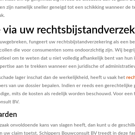
 zijn namelijk sneller geneigd tot een schikking wanneer de te
uk.
 via uw rechtsbijstandverzek
bouwgebreken, fungeert uw rechtsbijstandverzekering als een b
ocollen die voor consumenten soms ondoorzichtig zijn. Wij begr
eel om te weten dat u niet volledig afhankelijk bent van hun in
pertise aan te trekken wanneer een juridische of administratie
schade lager inschat dan de werkelijkheid, heeft u vaak het
rec
rs van uw dossier bepalen. Indien er reeds een gerechtelijke p
dige, mits de kosten als redelijk worden beschouwd. Voor een 
nsult BV.
aarden
aak onvoldoende kans van slagen heeft, dan kunt u de geschille
an uw claim toetst. Schippers Bouwconsult BV treedt in deze fa