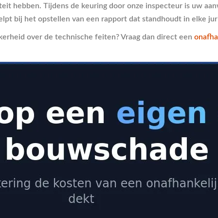
eit hebben. Tijdens de keuring door onze inspecteur is uw aan
helpt bij het opstellen van een rapport dat standhoudt in elke ju
erheid over de technische feiten? Vraag dan direct een
onafha