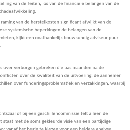
lling van de feiten, los van de financiële belangen van de
schadeafwikkeling.
aming van de herstelkosten significant afwijkt van de
 deze systemische beperkingen de belangen van de
imieten, kijkt een onafhankelijk bouwkundig adviseur puur
.
sies over verborgen gebreken die pas maanden na de
flicten over de kwaliteit van de uitvoering; de aannemer
hillen over funderingsproblematiek en verzakkingen, waarbij
htszaal of bij een geschillencommissie telt alleen de
t staat met de soms gekleurde visie van een partijdige
oor vanaf het begin te kiezen voor een heldere analyse,