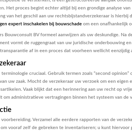
tspositie te versterken, is een gestructureerde aanpak onontb
en. Het proces begint echter altijd bij een grondige analyse v
ing van het geschil aan uw rechtsbijstandverzekeraar is hierbij 
igen expert inschakelen bij bouwschade
om een onafhankelijk o
rs Bouwconsult BV formeel aanwijzen als uw deskundige. Na de
ocument vormt de ruggengraat van uw juridische onderbouwing e
ransparantie af in een proces dat voorheen wellicht eenzijdig
zekeraar
 terminologie cruciaal. Gebruik termen zoals “second opinion” of
van uw zaak. Mocht de verzekeraar uw verzoek om een eigen exp
lisartikelen. Vaak blijkt dat een herinnering aan uw recht op vr
ldt om administratieve vertragingen binnen het systeem van de
ctie
e voorbereiding. Verzamel alle eerdere rapporten van de verzek
om vooraf zelf de gebreken te inventariseren; u kunt hiervoo