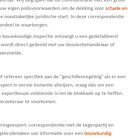
eerlijk. Wij begrijpen dat de communicatie met een grote
an uw eigen polisvoorwaarden om de dekking voor
schade en
de noodzakelijke juridische start. In deze correspondentie
ordeel te waarborgen.
 bouwkundige inspectie ontvangt u een gedetailleerd
n wordt direct gedeeld met uw dossierbehandelaar of
 aanvoelde.
 refereer specifiek aan de “geschillenregeling” als er een
ert in eerste instantie afwijzen, vraag dan om een
ije expertkeuze voldoende is om de blokkade op te heffen.
 verzekeraar te voorkomen.
eringsexpert, correspondentie met de tegenpartij en
r gebruikmaken van informatie over een
bouwkundig