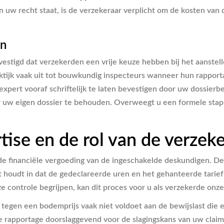
 in uw recht staat, is de verzekeraar verplicht om de kosten van
en
vestigd dat verzekerden een vrije keuze hebben bij het aanstel
raktijk vaak uit tot bouwkundig inspecteurs wanneer hun rappor
xpert vooraf schriftelijk te laten bevestigen door uw dossierbe
r uw eigen dossier te behouden. Overweegt u een formele stap
ise en de rol van de verzek
 de financiële vergoeding van de ingeschakelde deskundigen. De 
t houdt in dat de gedeclareerde uren en het gehanteerde tarief
 controle begrijpen, kan dit proces voor u als verzekerde onzek
 tegen een bodemprijs vaak niet voldoet aan de bewijslast die
de rapportage doorslaggevend voor de slagingskans van uw cla