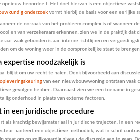
 opnieuw beoordeelt. Het doel hiervan is een objectieve vastste
ouwkundig onderzoek
vormt hierbij de basis voor een eerlijke 
wanneer de oorzaak van het probleem complex is of wanneer de r
ocollen van verzekeraars erkennen, zien we in de praktijk dat
raar vaak gebonden is aan interne richtlijnen en vergoedingsl
eden om de woning weer in de oorspronkelijke staat te brengen
 expertise noodzakelijk is
ciaal blijkt om uw recht te halen. Denk bijvoorbeeld aan discus
opleveringskeuring
van een nieuwbouwwoning ontstaan vaak con
ctieve gevolgen hebben. Daarnaast zien we een toename in gesc
tallig onderhoud in plaats van externe factoren.
 in een juridische procedure
ls krachtig bewijsmateriaal in juridische trajecten. In een rec
ecteur hanteert een objectieve methodiek, wat in schril contras
 in staat om op gelijkwaardig niveau de discussie aan te gaan. D