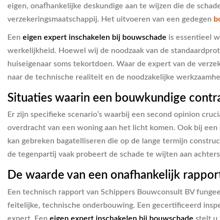
eigen, onafhankelijke deskundige aan te wijzen die de schade
verzekeringsmaatschappij. Het uitvoeren van een gedegen
b
Een
eigen expert inschakelen bij bouwschade
is essentieel 
werkelijkheid. Hoewel wij de noodzaak van de standaardprot
huiseigenaar soms tekortdoen. Waar de expert van de verzeke
naar de technische realiteit en de noodzakelijke werkzaamh
Situaties waarin een bouwkundige contra
Er zijn specifieke scenario’s waarbij een second opinion cru
overdracht van een woning aan het licht komen. Ook bij een
kan gebreken bagatelliseren die op de lange termijn constru
de tegenpartij vaak probeert de schade te wijten aan achters
De waarde van een onafhankelijk rapport
Een technisch rapport van Schippers Bouwconsult BV fungeert a
feitelijke, technische onderbouwing. Een gecertificeerd insp
expert. Een
eigen expert inschakelen bij bouwschade
stelt u