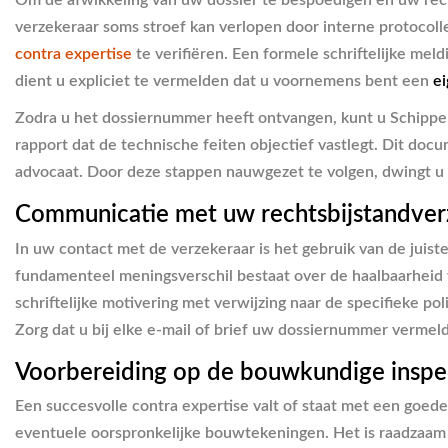
Om de afwikkeling van uw dossier te bespoedigen en uw rech
verzekeraar soms stroef kan verlopen door interne protocoll
contra expertise
te verifiëren. Een formele schriftelijke meld
dient u expliciet te vermelden dat u voornemens bent een
e
Zodra u het dossiernummer heeft ontvangen, kunt u Schippe
rapport dat de technische feiten objectief vastlegt. Dit d
advocaat. Door deze stappen nauwgezet te volgen, dwingt u t
Communicatie met uw rechtsbijstandver
In uw contact met de verzekeraar is het gebruik van de juiste
fundamenteel meningsverschil bestaat over de haalbaarheid 
schriftelijke motivering met verwijzing naar de specifieke po
Zorg dat u bij elke e-mail of brief uw dossiernummer verme
Voorbereiding op de bouwkundige inspe
Een succesvolle contra expertise valt of staat met een goed
eventuele oorspronkelijke bouwtekeningen. Het is raadzaam 