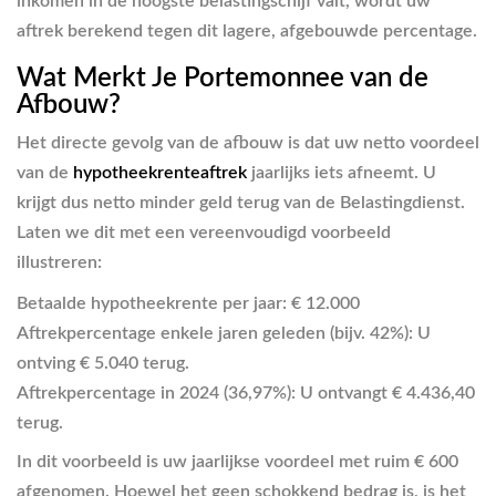
inkomen in de hoogste belastingschijf valt, wordt uw
aftrek berekend tegen dit lagere, afgebouwde percentage.
Wat Merkt Je Portemonnee van de
Afbouw?
Het directe gevolg van de afbouw is dat uw netto voordeel
van de
hypotheekrenteaftrek
jaarlijks iets afneemt. U
krijgt dus netto minder geld terug van de Belastingdienst.
Laten we dit met een vereenvoudigd voorbeeld
illustreren:
Betaalde hypotheekrente per jaar:
€ 12.000
Aftrekpercentage enkele jaren geleden (bijv. 42%):
U
ontving € 5.040 terug.
Aftrekpercentage in 2024 (36,97%):
U ontvangt € 4.436,40
terug.
In dit voorbeeld is uw jaarlijkse voordeel met ruim € 600
afgenomen. Hoewel het geen schokkend bedrag is, is het