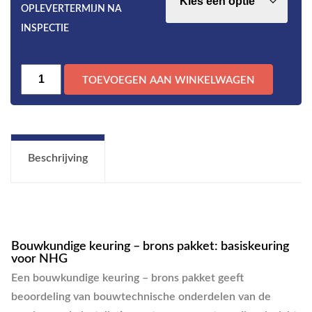
OPLEVERTERMIJN NA
INSPECTIE
Bouwkundige
TOEVOEGEN AAN WINKELWAGEN
keuring
-
Brons
pakket
Beschrijving
aantal
Bouwkundige keuring – brons pakket: basiskeuring
voor NHG
Een bouwkundige keuring – brons pakket geeft
beoordeling van bouwtechnische onderdelen van de