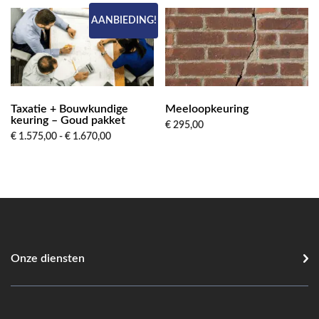
€ 1.195,00
€ 1.470,00
AANBIEDING!
Taxatie + Bouwkundige
Meeloopkeuring
keuring – Goud pakket
€
295,00
Prijsklasse:
€
1.575,00
-
€
1.670,00
€ 1.575,00
tot
€ 1.670,00
Onze diensten