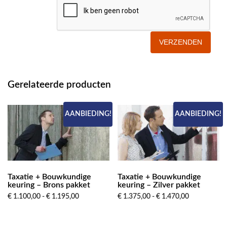
Gerelateerde producten
AANBIEDING!
AANBIEDING!
Taxatie + Bouwkundige
Taxatie + Bouwkundige
keuring – Brons pakket
keuring – Zilver pakket
Prijsklasse:
Prijsklasse:
€
1.100,00
-
€
1.195,00
€
1.375,00
-
€
1.470,00
€ 1.100,00
€ 1.375,00
tot
tot