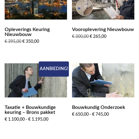
Opleverings Keuring
Vooroplevering Nieuwbouw
Nieuwbouw
Oorspronkelijke
Huidige
€
300,00
€
265,00
Oorspronkelijke
Huidige
€
395,00
€
350,00
prijs
prijs
prijs
prijs
was:
is:
was:
is:
€ 300,00.
€ 265,00.
€ 395,00.
€ 350,00.
AANBIEDING!
Taxatie + Bouwkundige
Bouwkundig Onderzoek
keuring – Brons pakket
Prijsklasse:
€
650,00
-
€
745,00
Prijsklasse:
€
1.100,00
-
€
1.195,00
€ 650,00
€ 1.100,00
tot
tot
€ 745,00