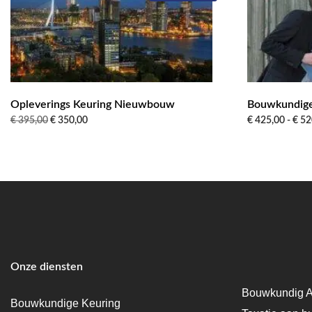
Opleverings Keuring Nieuwbouw
Bouwkundige 
Oorspronkelijke
Huidige
€
395,00
€
350,00
€
425,00
-
€
52
prijs
prijs
was:
is:
€ 395,00.
€ 350,00.
Onze diensten
Bouwkundig A
Bouwkundige Keuring