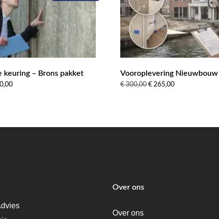
keuring – Brons pakket
Vooroplevering Nieuwbouw
Prijsklasse:
Oorspronkelijke
Huidige
0,00
€
300,00
€
265,00
€ 425,00
prijs
prijs
tot
was:
is:
€ 520,00
€ 300,00.
€ 265,00.
Over ons
dvies
Over ons