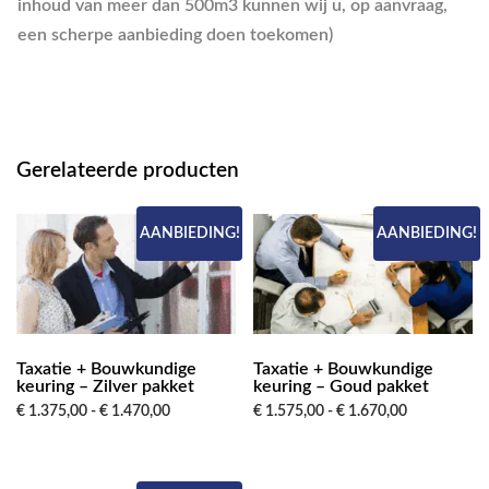
inhoud van meer dan 500m3 kunnen wij u, op aanvraag,
een scherpe aanbieding doen toekomen)
Gerelateerde producten
AANBIEDING!
AANBIEDING!
Taxatie + Bouwkundige
Taxatie + Bouwkundige
keuring – Zilver pakket
keuring – Goud pakket
Prijsklasse:
Prijsklasse:
€
1.375,00
-
€
1.470,00
€
1.575,00
-
€
1.670,00
€ 1.375,00
€ 1.575,00
Dit
Dit
tot
tot
product
product
€ 1.470,00
€ 1.670,00