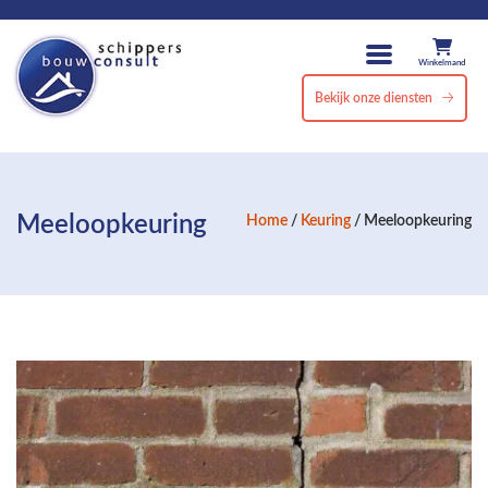
Winkelmand
Bekijk onze diensten
Meeloopkeuring
Home
/
Keuring
/ Meeloopkeuring