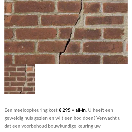
Een meeloopkeuring kost
€ 295,= all-in
. U heeft een
geweldig huis gezien en wilt een bod doen? Verwacht u
dat een voorbehoud bouwkundige keuring uw