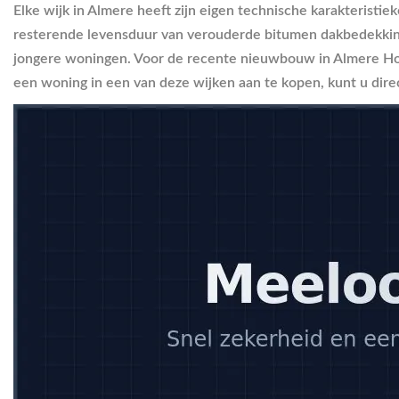
Elke wijk in Almere heeft zijn eigen technische karakteristie
resterende levensduur van verouderde bitumen dakbedekkingen
jongere woningen. Voor de recente nieuwbouw in Almere Hout
een woning in een van deze wijken aan te kopen, kunt u dir