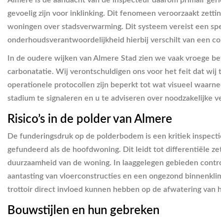
Almere is de aandacht van de inspecteur daarom primair geric
gevoelig zijn voor inklinking. Dit fenomeen veroorzaakt zett
woningen over stadsverwarming. Dit systeem vereist een speci
onderhoudsverantwoordelijkheid hierbij verschilt van een con
In de oudere wijken van Almere Stad zien we vaak vroege bet
carbonatatie. Wij verontschuldigen ons voor het feit dat wi
operationele protocollen zijn beperkt tot wat visueel waar
stadium te signaleren en u te adviseren over noodzakelijke v
Risico’s in de polder van Almere
De funderingsdruk op de polderbodem is een kritiek inspect
gefundeerd als de hoofdwoning. Dit leidt tot differentiële z
duurzaamheid van de woning. In laaggelegen gebieden control
aantasting van vloerconstructies en een ongezond binnenkl
trottoir direct invloed kunnen hebben op de afwatering van h
Bouwstijlen en hun gebreken