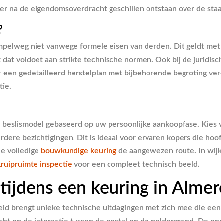
er na de eigendomsoverdracht geschillen ontstaan over de sta
?
 simpelweg niet vanwege formele eisen van derden. Dit geldt m
 dat voldoet aan strikte technische normen. Ook bij de juridisc
 een gedetailleerd herstelplan met bijbehorende begroting vere
tie.
r beslismodel gebaseerd op uw persoonlijke aankoopfase. Kies
rdere bezichtigingen. Dit is ideaal voor ervaren kopers die h
de volledige
bouwkundige keuring
de aangewezen route. In wij
kruipruimte inspectie
voor een compleet technisch beeld.
tijdens een keuring in Almer
eid brengt unieke technische uitdagingen met zich mee die een