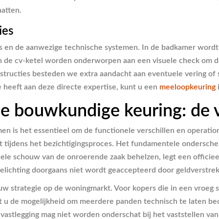
hatten.
ies
tes en de aanwezige technische systemen. In de badkamer wordt
n de cv-ketel worden onderworpen aan een visuele check om d
structies besteden we extra aandacht aan eventuele vering of 
 heeft aan deze directe expertise, kunt u een
meeloopkeuring
e bouwkundige keuring: de v
en is het essentieel om de functionele verschillen en operatio
 tijdens het bezichtigingsproces. Het fundamentele onderscheid
le schouw van de onroerende zaak behelzen, legt een officieel 
elichting doorgaans niet wordt geaccepteerd door geldverst
 uw strategie op de woningmarkt. Voor kopers die in een vroeg
dt u de mogelijkheid om meerdere panden technisch te laten beo
e vastlegging mag niet worden onderschat bij het vaststellen va