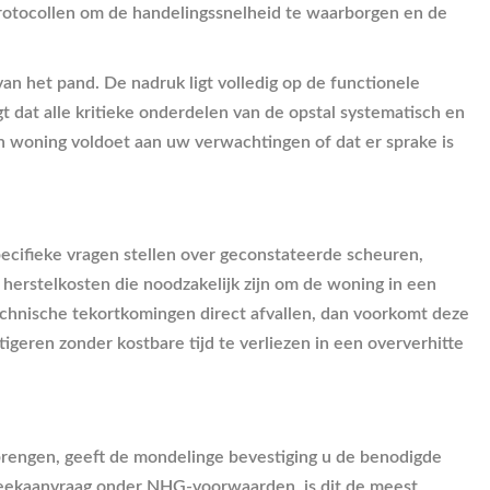
protocollen om de handelingssnelheid te waarborgen en de
van het pand. De nadruk ligt volledig op de functionele
t dat alle kritieke onderdelen van de opstal systematisch en
 woning voldoet aan uw verwachtingen of dat er sprake is
pecifieke vragen stellen over geconstateerde scheuren,
 herstelkosten die noodzakelijk zijn om de woning in een
technische tekortkomingen direct afvallen, dan voorkomt deze
igeren zonder kostbare tijd te verliezen in een oververhitte
 brengen, geeft de mondelinge bevestiging u de benodigde
heekaanvraag onder NHG-voorwaarden, is dit de meest