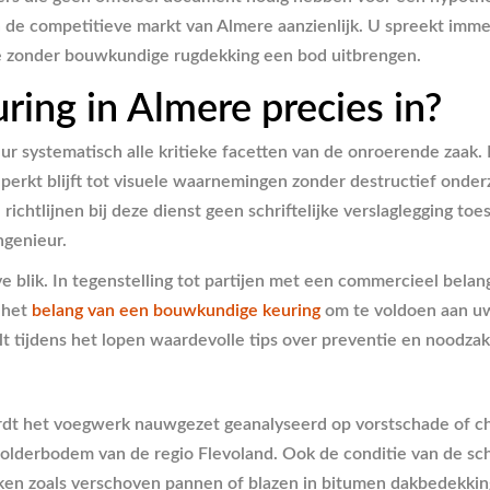
n de competitieve markt van Almere aanzienlijk. U spreekt imme
ie zonder bouwkundige rugdekking een bod uitbrengen.
ing in Almere precies in?
 systematisch alle kritieke facetten van de onroerende zaak. H
perkt blijft tot visuele waarnemingen zonder destructief onderz
ichtlijnen bij deze dienst geen schriftelijke verslaglegging toe
ngenieur.
 blik. In tegenstelling tot partijen met een commercieel belang
t het
belang van een bouwkundige keuring
om te voldoen aan uw
t tijdens het lopen waardevolle tips over preventie en noodza
ordt het voegwerk nauwgezet geanalyseerd op vorstschade of c
 polderbodem van de regio Flevoland. Ook de conditie van de s
en zoals verschoven pannen of blazen in bitumen dakbedekking