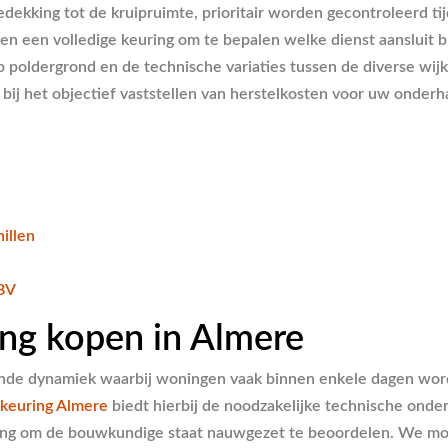
ekking tot de kruipruimte, prioritair worden gecontroleerd t
n een volledige keuring om te bepalen welke dienst aansluit bi
 op poldergrond en de technische variaties tussen de diverse wij
ij het objectief vaststellen van herstelkosten voor uw onderha
illen
 BV
ing kopen in Almere
e dynamiek waarbij woningen vaak binnen enkele dagen worden 
keuring Almere
biedt hierbij de noodzakelijke technische onde
ng om de bouwkundige staat nauwgezet te beoordelen. We moet