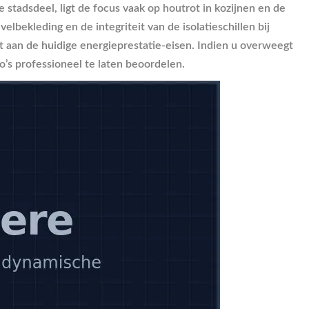
 stadsdeel, ligt de focus vaak op houtrot in kozijnen en de
ekleding en de integriteit van de isolatieschillen bij
 aan de huidige energieprestatie-eisen. Indien u overweegt
o’s professioneel te laten beoordelen.