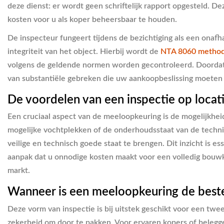
deze dienst: er wordt geen schriftelijk rapport opgesteld. 
kosten voor u als koper beheersbaar te houden.
De inspecteur fungeert tijdens de bezichtiging als een onafha
integriteit van het object. Hierbij wordt de
NTA 8060 method
volgens de geldende normen worden gecontroleerd. Doordat 
van substantiële gebreken die uw aankoopbeslissing moeten
De voordelen van een inspectie op locat
Een cruciaal aspect van de meeloopkeuring is de mogelijkheid
mogelijke vochtplekken of de onderhoudsstaat van de technisc
veilige en technisch goede staat te brengen. Dit inzicht is 
aanpak dat u onnodige kosten maakt voor een volledig bouwkun
markt.
Wanneer is een meeloopkeuring de best
Deze vorm van inspectie is bij uitstek geschikt voor een tw
zekerheid om door te pakken. Voor ervaren kopers of beleg