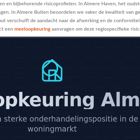
ken en bijbehorende risicoprofielen. In Almere Haven, het oudste
. In Almere Buiten beoordelen we vaker de kwaliteit van gevelb
 verschuift de aandacht naar de afwerking en de conformiteit
ect een
meeloopkeuring
aanvragen om deze regiospecifieke risic