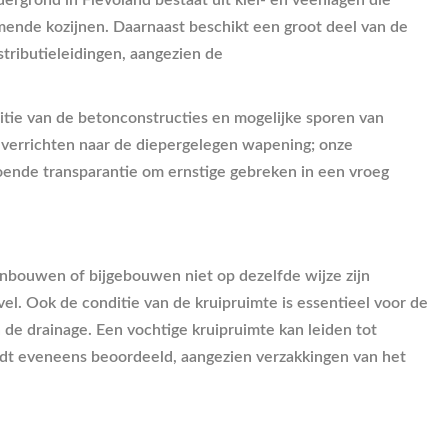
ergrond in Flevoland bestaat uit klei- en veenlagen die
mmende kozijnen. Daarnaast beschikt een groot deel van de
tributieleidingen, aangezien de
itie van de betonconstructies en mogelijke sporen van
n verrichten naar de diepergelegen wapening; onze
oende transparantie om ernstige gebreken in een vroeg
anbouwen of bijgebouwen niet op dezelfde wijze zijn
vel. Ook de conditie van de kruipruimte is essentieel voor de
de drainage. Een vochtige kruipruimte kan leiden tot
dt eveneens beoordeeld, aangezien verzakkingen van het