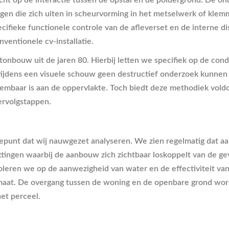
ht op de interactie tussen de opstal en de poldergrond. De ond
ingen die zich uiten in scheurvorming in het metselwerk of kle
fieke functionele controle van de afleverset en de interne dis
ventionele cv-installatie.
onbouw uit de jaren 80. Hierbij letten we specifiek op de cond
j tijdens een visuele schouw geen destructief onderzoek kunne
neembaar is aan de oppervlakte. Toch biedt deze methodiek vold
ervolgstappen.
iepunt dat wij nauwgezet analyseren. We zien regelmatig dat a
ettingen waarbij de aanbouw zich zichtbaar loskoppelt van de ge
eren we op de aanwezigheid van water en de effectiviteit van 
imaat. De overgang tussen de woning en de openbare grond wor
et perceel.