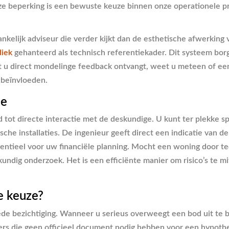
Deze beperking is een bewuste keuze binnen onze operationele 
nkelijk adviseur die verder kijkt dan de esthetische afwerking 
iek
gehanteerd als technisch referentiekader. Dit systeem borg
u direct mondelinge feedback ontvangt, weet u meteen of een
 beïnvloeden.
ie
 tot directe interactie met de deskundige. U kunt ter plekke s
he installaties. De ingenieur geeft direct een indicatie van de
essentieel voor uw financiële planning. Mocht een woning door 
dig onderzoek. Het is een efficiënte manier om risico’s te mit
e keuze?
eede bezichtiging. Wanneer u serieus overweegt een bod uit te
gers die geen officieel document nodig hebben voor een hypot