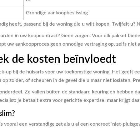
Grondige aankoopbeslissing
odig heeft, passend bij de woning die u wilt kopen. Twijfelt u
arden in uw koopcontract? Geen zorgen. Voor elk pakket bied
opt uw aankoopproces geen onnodige vertraging op, zelfs niet als
ek de kosten beïnvloedt
k-up bij de huisarts voor uw toekomstige woning. Het geeft ee
en op zolder, of scheuren in de gevel die u maar niet loslaten. 
 onderdeel. Ze vallen buiten de standaard keuring en hebben d
cialist: je betaalt extra voor gerichte expertise, maar krijgt da
slim?
is vooral een verstandige zet als u al een concreet ‘niet-pluisg