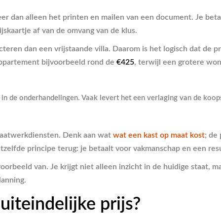
r dan alleen het printen en mailen van een document. Je betaal
ijskaartje af van de omvang van de klus.
eren dan een vrijstaande villa. Daarom is het logisch dat de pr
 appartement bijvoorbeeld rond de
€425
, terwijl een grotere wo
 in de onderhandelingen. Vaak levert het een verlaging van de koop
 maatwerkdiensten. Denk aan wat
wat een kast op maat kost
; de
tzelfde principe terug: je betaalt voor vakmanschap en een resu
voorbeeld van. Je krijgt niet alleen inzicht in de huidige staat,
lanning.
iteindelijke prijs?