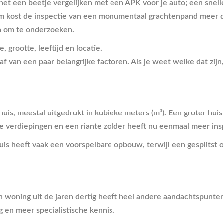
t het een beetje vergelijken met een APK voor je auto; een sne
m kost de inspectie van een monumentaal grachtenpand meer 
jn om te onderzoeken.
f van een paar belangrijke factoren. Als je weet welke dat zijn,
huis, meestal uitgedrukt in kubieke meters (m³). Een groter hui
ere verdiepingen en een riante zolder heeft nu eenmaal meer 
uis heeft vaak een voorspelbare opbouw, terwijl een gesplitst 
en woning uit de jaren dertig heeft heel andere aandachtspunte
en meer specialistische kennis.