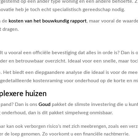
 afgestemd op een ander type woning en een andere behoefte. Zie
novatie heb je toch echt specialistisch gereedschap nodig.
en de
kosten van het bouwkundig rapport
, maar vooral de waarde
t dragen.
 u vooral een officiële bevestiging dat alles in orde is? Dan is
der en betrouwbaar overzicht. Ideaal voor een snelle, maar toc
e. Het biedt een diepgaandere analyse die ideaal is voor de me
 gedetailleerde kostenraming voor onderhoud op de korte en mi
plexere huizen
r pand? Dan is ons
Goud
pakket de slimste investering die u kunt
 onderhoud, dan is dit pakket simpelweg onmisbaar.
maar kan ook verborgen risico’s met zich meebrengen, zoals een ve
der de loep genomen. Zo voorkomt u een financiële nachtmerrie.