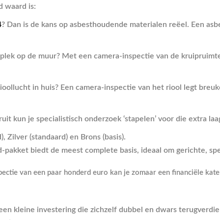
 waard is:
4
? Dan is de kans op asbesthoudende materialen reëel. Een asb
htplek op de muur? Met een camera-inspectie van de kruipruimt
rioollucht in huis? Een camera-inspectie van het riool legt br
uit kun je specialistisch onderzoek ‘stapelen’ voor die extra laa
d-pakket biedt de meest complete basis, ideaal om gerichte, spe
ectie van een paar honderd euro kan je zomaar een financiële kater
e een kleine investering die zichzelf dubbel en dwars terugverd