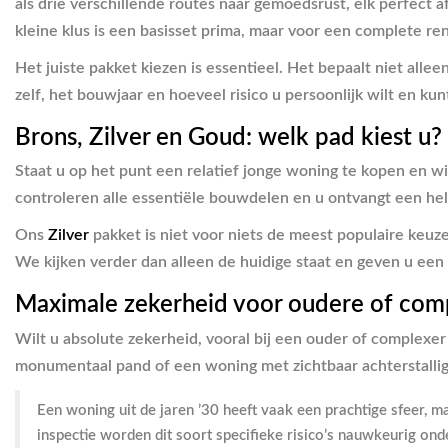
als drie verschillende routes naar gemoedsrust, elk perfect
kleine klus is een basisset prima, maar voor een complete re
Het juiste pakket kiezen is essentieel. Het bepaalt niet alle
zelf, het bouwjaar en hoeveel risico u persoonlijk wilt en kun
Brons, Zilver en Goud: welk pad kiest u?
Staat u op het punt een relatief jonge woning te kopen en wilt
controleren alle essentiële bouwdelen en u ontvangt een hel
Ons
Zilver
pakket is niet voor niets de meest populaire keuz
We kijken verder dan alleen de huidige staat en geven u een
Maximale zekerheid voor oudere of com
Wilt u absolute zekerheid, vooral bij een ouder of complexe
monumentaal pand of een woning met zichtbaar achterstallig
Een woning uit de jaren ’30 heeft vaak een prachtige sfeer, 
inspectie worden dit soort specifieke risico’s nauwkeurig on