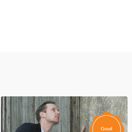
?
Goud