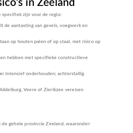
ico’s in Zeeland
pecifiek zijn voor de regio:
lt de aantasting van gevels, voegwerk en
aan op houten palen of op staal, met risico op
ken hebben met specifieke constructieve
 intensief onderhouden; achterstallig
delburg, Veere of Zierikzee vereisen
 de gehele provincie Zeeland, waaronder: