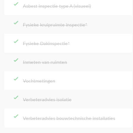
Asbest inspectie type A (visueel)
Fysieke kruipruimte inspectie*
Fysieke Dakinspectie*
Inmeten van ruimten
Vochtmetingen
Verbeteradvies isolatie
Verbeteradvies bouwtechnische installaties