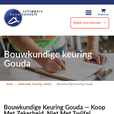
Winkelmand
Bekijk onze diensten
Bouwkundige keuring
Gouda
home
-
onderzoek, keuring, advies
-
Bouwkundige keuring Gouda
Bouwkundige Keuring Gouda — Koop
Met Zekerheid, Niet Met Twijfel