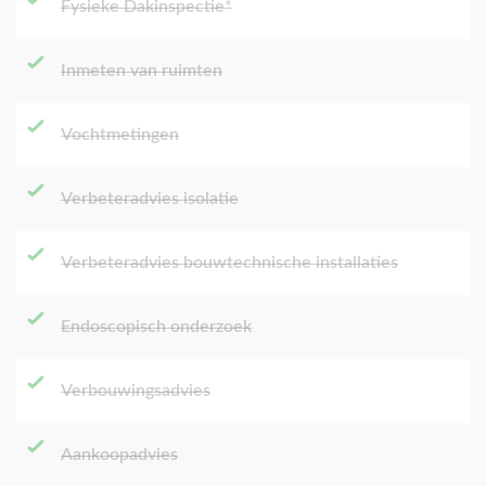
Fysieke Dakinspectie*
Inmeten van ruimten
Vochtmetingen
Verbeteradvies isolatie
Verbeteradvies bouwtechnische installaties
Endoscopisch onderzoek
Verbouwingsadvies
Aankoopadvies