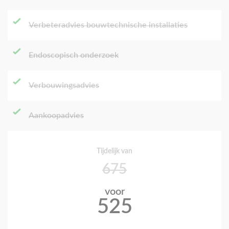
Verbeteradvies bouwtechnische installaties
Endoscopisch onderzoek
Verbouwingsadvies
Aankoopadvies
Tijdelijk van
675
voor
525