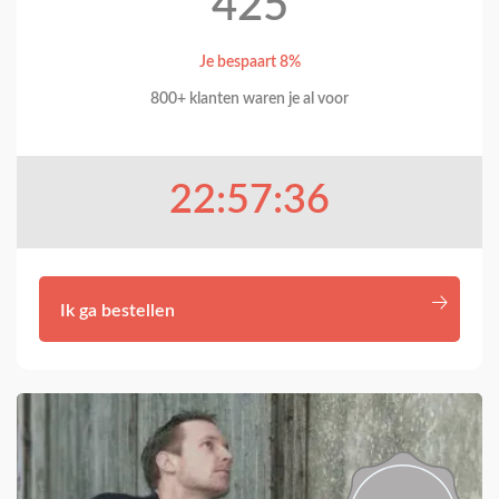
425
Je bespaart 8%
800+ klanten waren je al voor
22:57:35
Ik ga bestellen