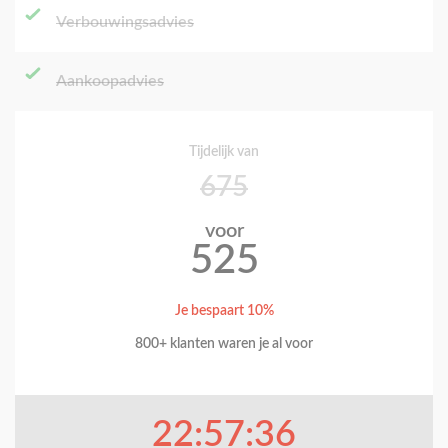
Verbouwingsadvies
Aankoopadvies
Tijdelijk van
675
voor
525
Je bespaart 10%
800+ klanten waren je al voor
22:57:35