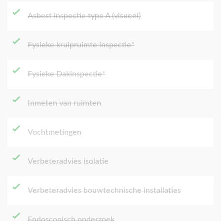
Asbest inspectie type A (visueel)
Fysieke kruipruimte inspectie*
Fysieke Dakinspectie*
Inmeten van ruimten
Vochtmetingen
Verbeteradvies isolatie
Verbeteradvies bouwtechnische installaties
Endoscopisch onderzoek